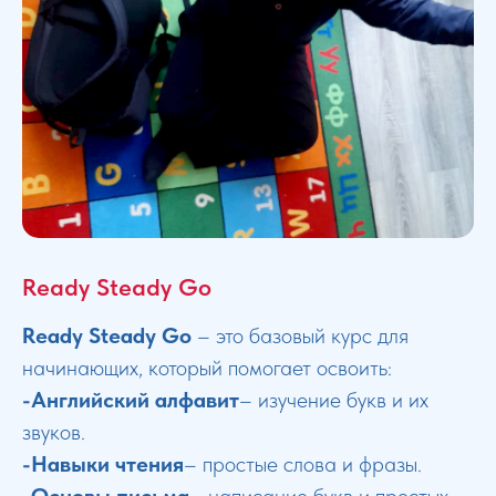
Ready Steady Go
Ready Steady Go
– это базовый курс для
начинающих, который помогает освоить:
-Английский алфавит
– изучение букв и их
звуков.
-Навыки чтения
– простые слова и фразы.
-Основы письма
– написание букв и простых